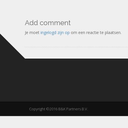
Add comment
Je moet
ingelogd zijn op
om een reactie te plaatsen.
Copyright ©2016 B&K Partners B.V.