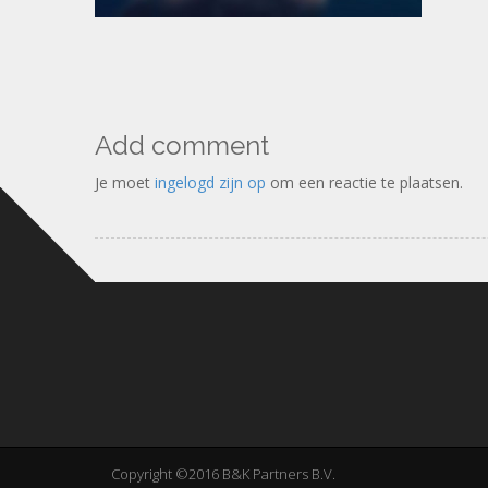
Add comment
Je moet
ingelogd zijn op
om een reactie te plaatsen.
Copyright ©2016 B&K Partners B.V.