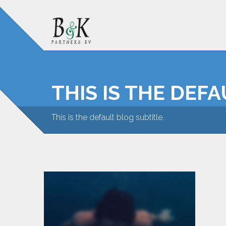
THIS IS THE DEF
This is the default blog subtitle.