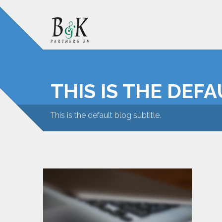
THIS IS THE DEF
This is the default blog subtitle.